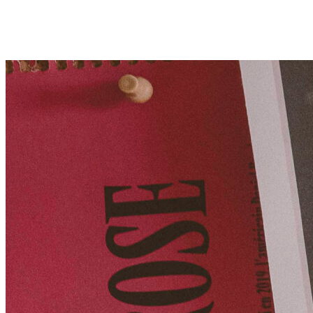
Life is Art (( by Clémence ))